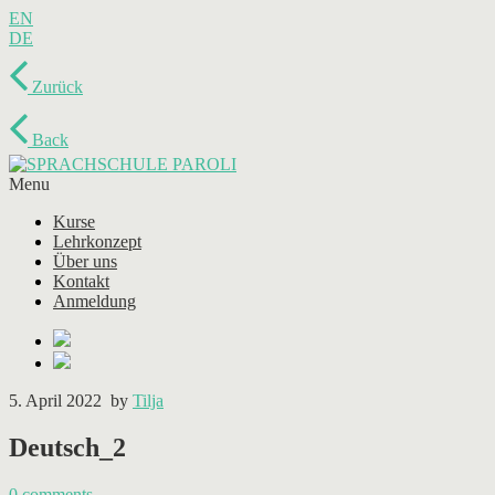
EN
DE
Zurück
Back
Menu
Kurse
Lehrkonzept
Über uns
Kontakt
Anmeldung
5. April 2022
by
Tilja
Deutsch_2
0
comments